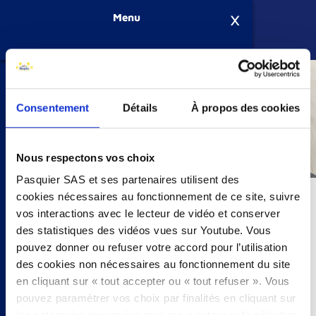
Aller au contenu principal
Menu
Produits
5
Notre savo
Notre savo
Pitch Frai
Petit déje
Biscottes
Recettes
Histoire
Les bouti
Un Groupe
Pourquoi 
Votre Carr
Les offres
Question
Question
Nous cont
Consentement
Détails
À propos des cookies
L'entreprise
3
Nouveaut
La fabrica
Brioche t
Goûter
Le groupe
Notre savo
Postuler 
Spontane 
Nous cont
Nous respectons vos choix
Recrutement
2
Petit déje
Les engag
Pitch Pépi
Encas
Internatio
Nos Impla
Pasquier SAS et ses partenaires utilisent des
cookies nécessaires au fonctionnement de ce site, suivre
ACCUEIL
PRODUITS
PETIT DÉJEUNER
VIENNOISERIES
Service Consommateur
2
Biscottes
Brioche Pa
vos interactions avec le lecteur de vidéo et conserver
des statistiques des vidéos vues sur Youtube. Vous
VIENNOISERIES
Horeca
Recettes
Nos parte
pouvez donner ou refuser votre accord pour l’utilisation
des cookies non nécessaires au fonctionnement du site
Pour vos petits déjeuners de tous les jours ou pour ceux du
en cliquant sur « tout accepter ou « tout refuser ». Vous
De la Nature et du Temps
week-end, Brioche Pasquier vous propose une gamme de
pouvez paramétrer vos choix par finalités en cliquant sur
viennoiseries élaborée en respectant les étapes de fabrication
les catégories proposées puis sur « autoriser la sélection